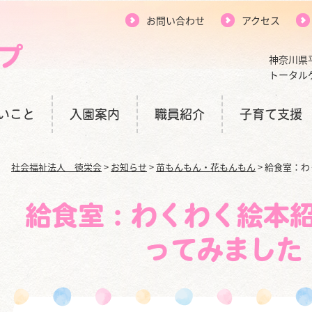
お問い合わせ
アクセス
神奈川県
トータル
いこと
入園案内
職員紹介
子育て支援
社会福祉法人 徳栄会
>
お知らせ
>
苗もんもん・花もんもん
>
給食室：わ
給食室：わくわく絵本
ってみました