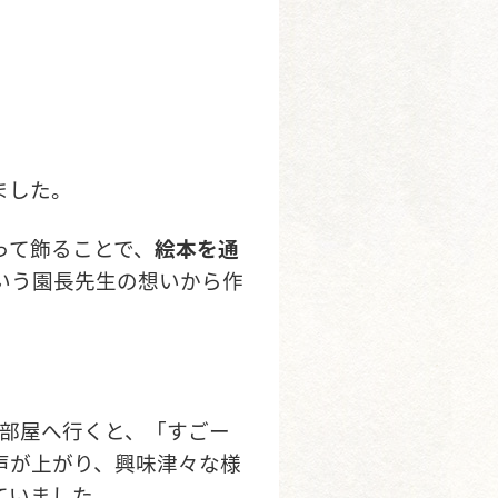
ました。
って飾ることで、
絵本を通
いう園長先生の想いから作
お部屋へ行くと、「すごー
声が上がり、興味津々な様
ていました。