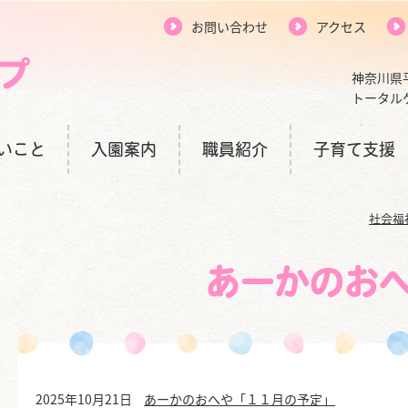
お問い合わせ
アクセス
神奈川県
トータル
いこと
入園案内
職員紹介
子育て支援
社会福
あーかのお
2025年10月21日
あーかのおへや「１１月の予定」