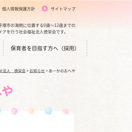
個人情報保護方針
サイトマップ
平塚市の海側に位置する0歳～12歳までの
ケアを行う社会福祉法人徳栄会です。
保育者を目指す方へ（採用）
祉法人 徳栄会
>
お知らせ
>
あーかのおへや
へや