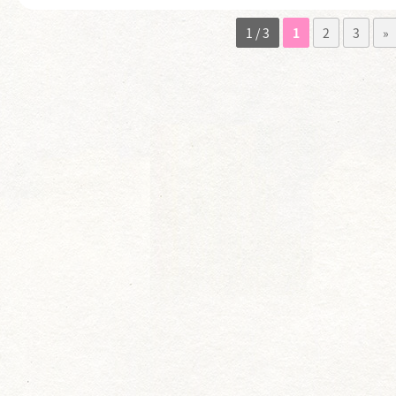
1 / 3
1
2
3
»