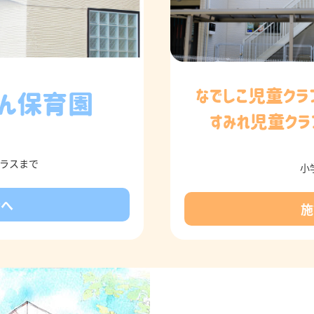
クラスまで
小
介へ
施