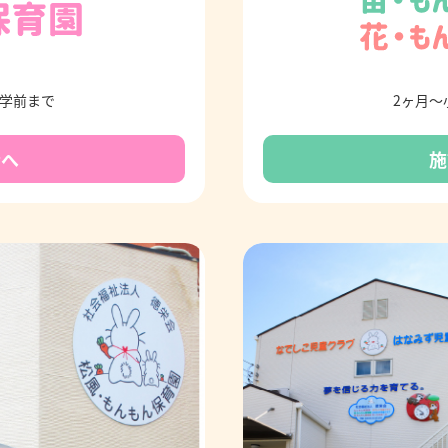
入学前まで
2ヶ月～
介へ
施