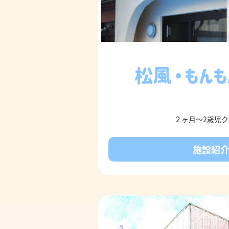
２ヶ月～2歳児
施設紹