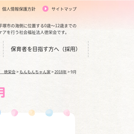
個人情報保護方針
サイトマップ
平塚市の海側に位置する0歳～12歳までの
ケアを行う社会福祉法人徳栄会です。
保育者を目指す方へ（採用）
 徳栄会
>
もんもんちゃん家
>
2018年
>
9月
月